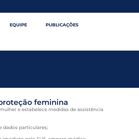
EQUIPE
PUBLICAÇÕES
 proteção feminina
a mulher e estabelece medidas de assistência
e dados particulares;
nto imediato pelo SUS, amparo médico,