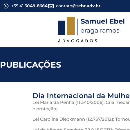
+55 41
3049-8664
contato@
sebr.adv.br
PUBLICAÇÕES
Dia Internacional da Mulhe
Lei Maria da Penha (11.340/2006): Cria meca
e proteção;
Lei Carolina Dieckmann (12.737/2012): Torno
Lei do Minuto Seguinte (12.845/2013): Ofere